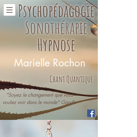
Psychopédagogie
Sonothérapie
Hypnose
Marielle Rochon
Chant Quantique
"Soyez le changement que vous
voulez voir dans le monde" Gandhi