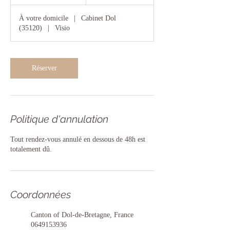
5
m
À votre domicile
|
Cabinet Dol
i
(35120)
|
Visio
n
Réserver
Politique d'annulation
Tout rendez-vous annulé en dessous de 48h est
totalement dû.
Coordonnées
Canton of Dol-de-Bretagne, France
0649153936