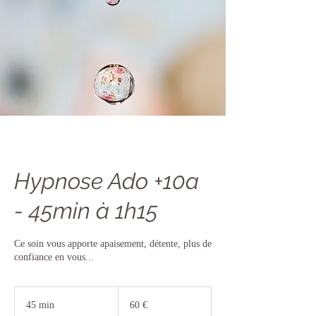
Hypnose Ado +10a
- 45min à 1h15
Ce soin vous apporte apaisement, détente, plus de
confiance en vous...
60
euros
45 min
4
60 €