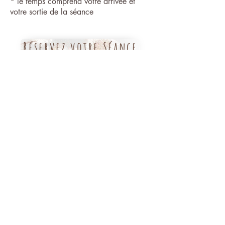
* le temps comprend votre arrivée et
votre sortie de la séance
Réservez votre Séance
SONOTHÉRAPIE
Il est important de se rappeler que je ne suis ni médecin, ni
psychiatre, ni psychothérapeute. Toute question d'ordre médical
est à poser à votre médecin. Une séance d'hypnose, de
sonothérapie ou de psychopédagogie corporelle ne se substitue
pas à la médecine conventionnelle, elles sont complémentaires.
Par conséquent jamais je ne prendrai l'initiative de vous
demander d'interrompre un traitement médical, et ne saurais être