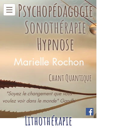
Psychopédagogie
Sonothérapie
Hypnose
Marielle Rochon
Chant Quantique
"Soyez le changement que vous
voulez voir dans le monde" Gandhi
Lithothérapie